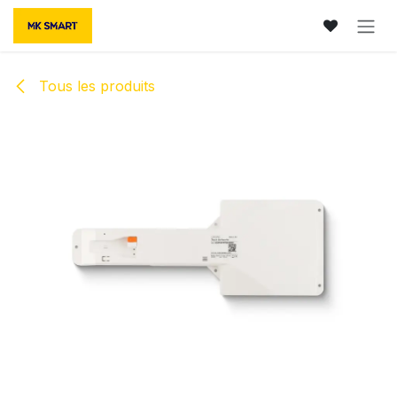
Se rendre au contenu
Tous les produits