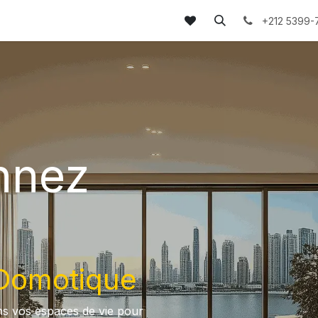
tez-nous
FAQs
Blog
+212 5399-
nnez
 Domotique
ns vos espaces de vie pour