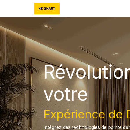
Se rendre au contenu
Accueil
Boutique
Contac
Révolutio
votre
Expérience de
Intégrez des technologies de pointe da
Précédent