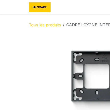
Se rendre au contenu
Accueil
Boutique
Contac
Tous les produits
CADRE LOXONE INTE