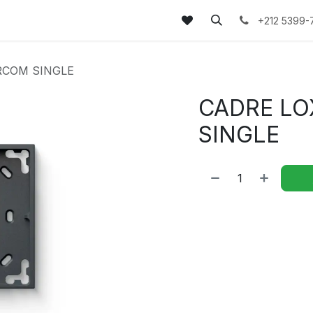
tez-nous
FAQs
Blog
+212 5399-
RCOM SINGLE
CADRE LO
SINGLE