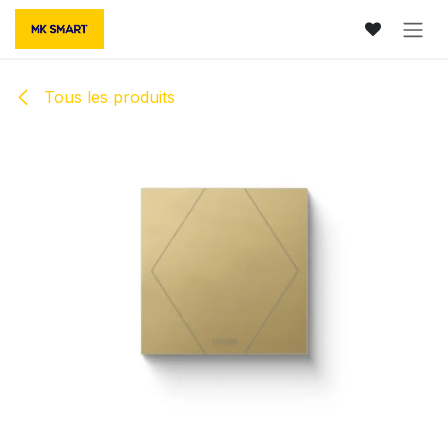
Se rendre au contenu
Tous les produits