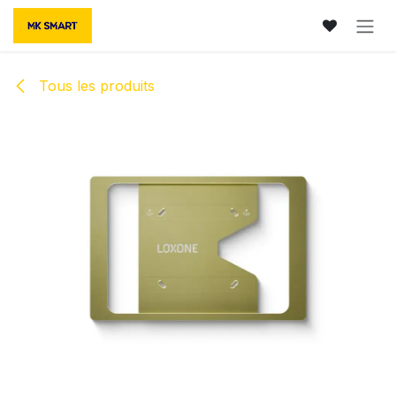
Se rendre au contenu
Tous les produits