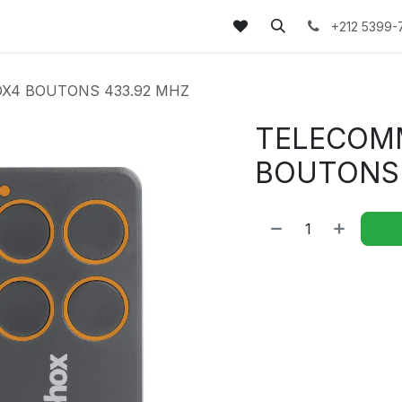
tez-nous
FAQs
Blog
+212 5399-
X4 BOUTONS 433.92 MHZ
TELECOM
BOUTONS 