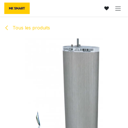
Se rendre au contenu
Tous les produits