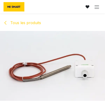
Se rendre au contenu
Tous les produits