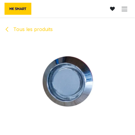
Se rendre au contenu
Tous les produits