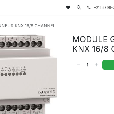
tez-nous
FAQs
Blog
+212 5399-
NNEUR KNX 16/8 CHANNEL
MODULE G
KNX 16/8