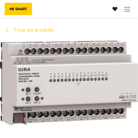
Se rendre au contenu
Tous les produits