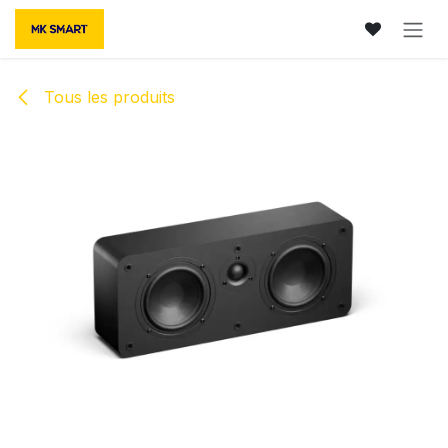
Se rendre au contenu
Tous les produits