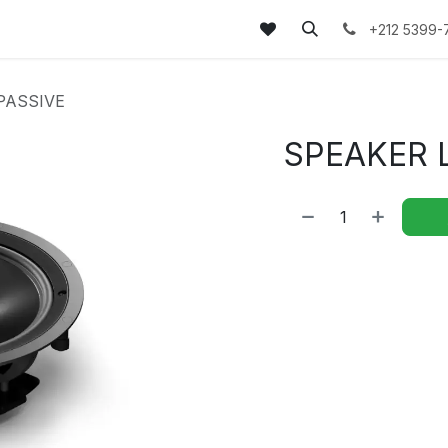
tez-nous
FAQs
Blog
+212 5399-
PASSIVE
SPEAKER 