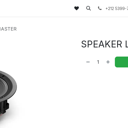
tez-nous
FAQs
Blog
+212 5399-
MASTER
SPEAKER 