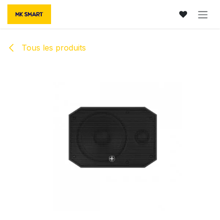
Se rendre au contenu
Tous les produits