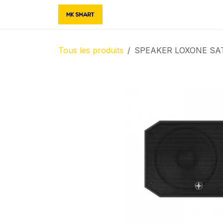
Se rendre au contenu
Accueil
Boutique
Contac
Tous les produits
SPEAKER LOXONE SAT