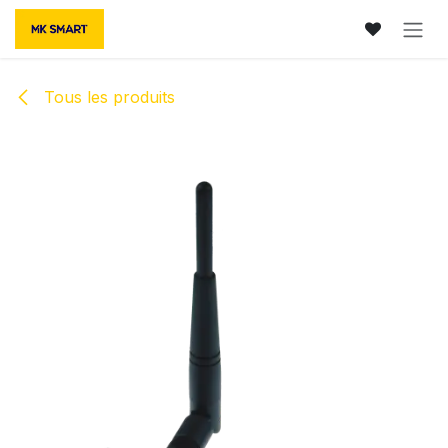
Se rendre au contenu
Tous les produits