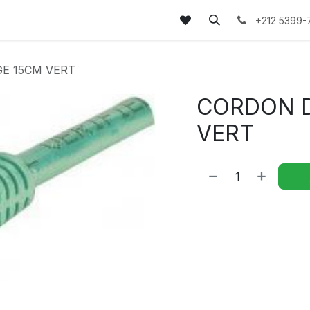
tez-nous
FAQs
Blog
+212 5399-
E 15CM VERT
CORDON D
VERT