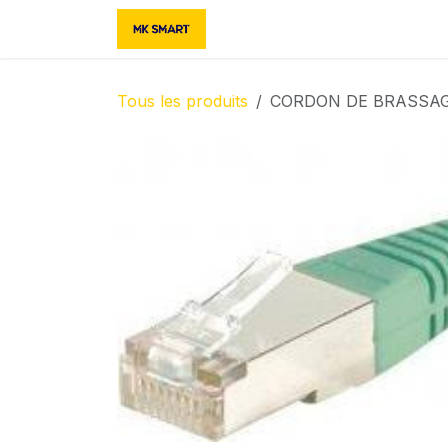
Se rendre au contenu
Accueil
Boutique
Contac
Tous les produits
CORDON DE BRASSAG