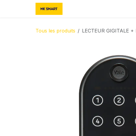
Se rendre au contenu
Accueil
Boutique
Contac
Tous les produits
LECTEUR GIGITALE +