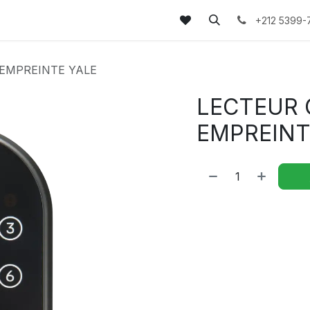
tez-nous
FAQs
Blog
+212 5399-
 EMPREINTE YALE
LECTEUR 
EMPREINT