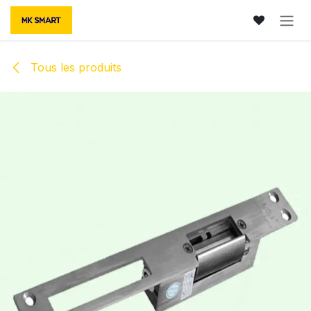
Se rendre au contenu
Tous les produits