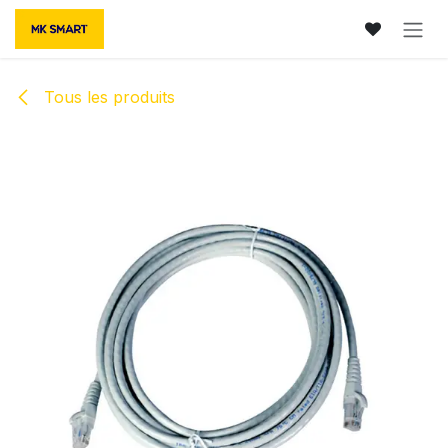
Se rendre au contenu
Tous les produits