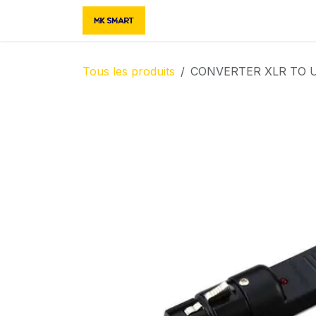
Se rendre au contenu
Accueil
Boutique
Contac
Tous les produits
CONVERTER XLR TO 