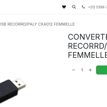
tez-nous
FAQs
Blog
+212 5399-
USB RECORRD/PALY CXA012 FEMMELLE
CONVERTE
RECORRD/
FEMMELL