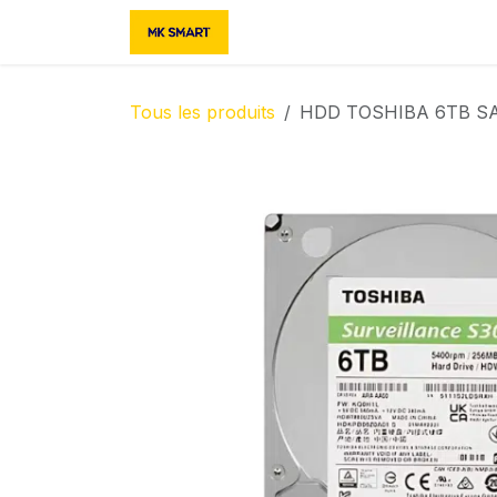
Se rendre au contenu
Accueil
Boutique
Contac
Tous les produits
HDD TOSHIBA 6TB S