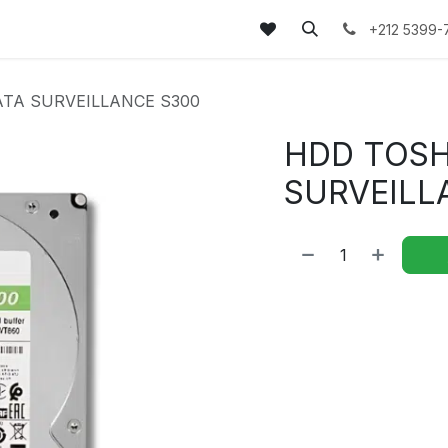
tez-nous
FAQs
Blog
+212 5399-
ATA SURVEILLANCE S300
HDD TOSH
SURVEILL