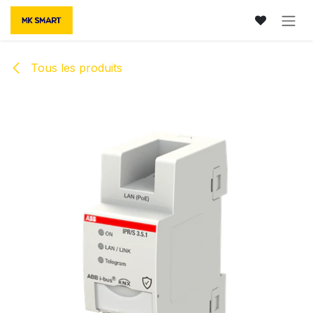
Se rendre au contenu
Tous les produits