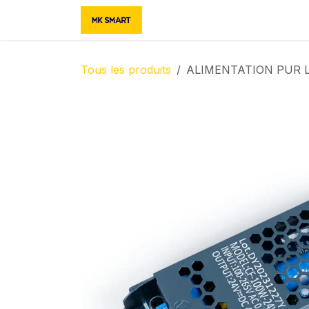
Se rendre au contenu
Accueil
Boutique
Contac
Tous les produits
ALIMENTATION PUR L