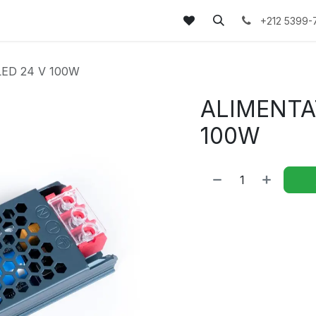
tez-nous
FAQs
Blog
+212 5399-
ED 24 V 100W
ALIMENTA
100W