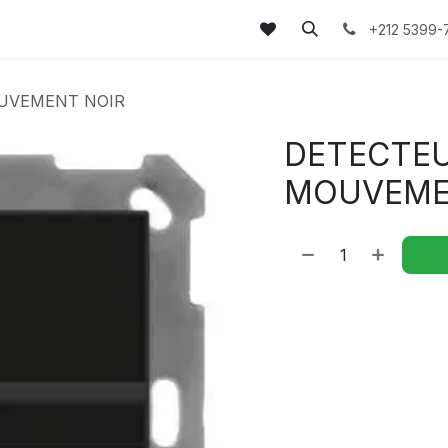
tez-nous
FAQs
Blog
+212 5399-
UVEMENT NOIR
DETECTE
MOUVEME