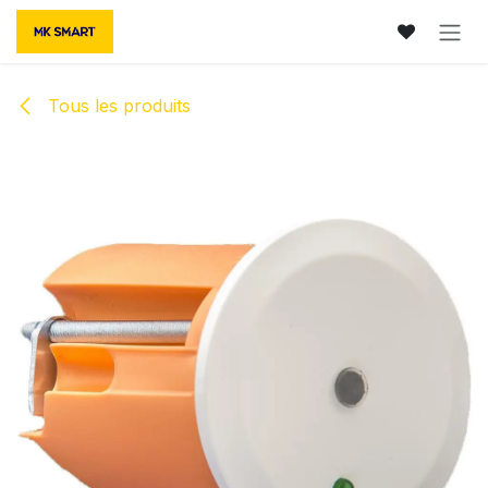
Se rendre au contenu
Tous les produits