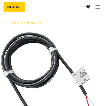
Se rendre au contenu
Tous les produits