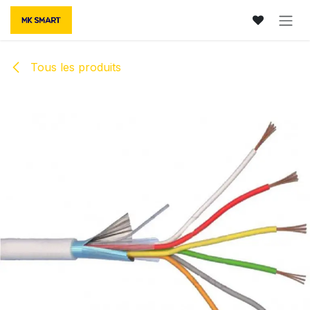
Se rendre au contenu
Tous les produits