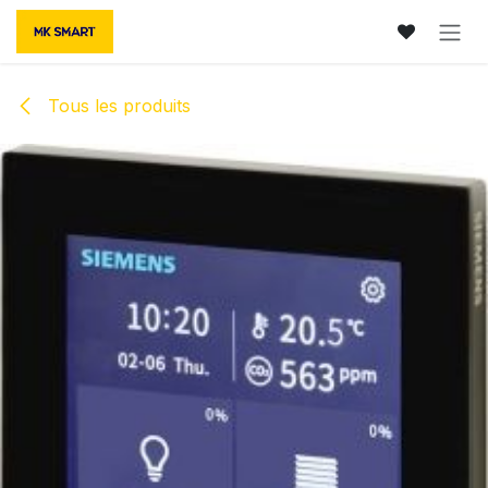
Se rendre au contenu
Tous les produits