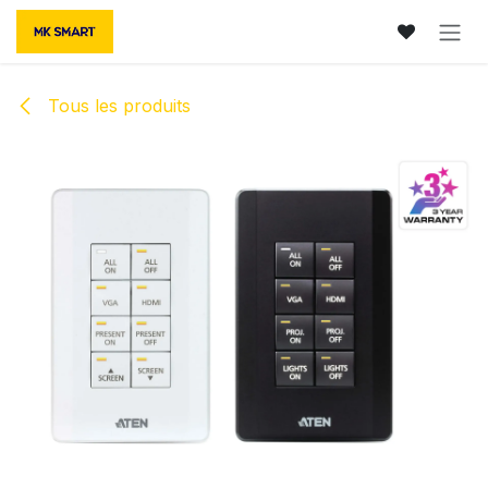
Se rendre au contenu
Tous les produits